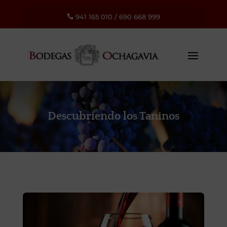
941 165 010
/
690 668 999

Descubriendo los Taninos