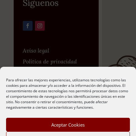
Síguenos
Aviso legal
Política de privacidad
Política de privacidad en
Para ofrecer las mejores experiencias, utilizamos tecnologías como las
redes sociales
cookies para almacenar y/o acceder a la información del dispositivo. El
consentimiento de estas tecnologías nos permitirá procesar datos como
Política de cookies
el comportamiento de navegación o las identificaciones únicas en este
sitio. No consentir o retirar el consentimiento, puede afectar
negativamente a ciertas características y funciones.
Web Creada Por
Bit
Aceptar Cookies
Informática