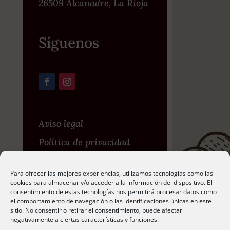
26509 Alcanadre, La Rioja
Síguenos
Aviso legal
Política de privacidad
Política de privacidad en
Para ofrecer las mejores experiencias, utilizamos tecnologías como las
redes sociales
cookies para almacenar y/o acceder a la información del dispositivo. El
consentimiento de estas tecnologías nos permitirá procesar datos como
Política de cookies
el comportamiento de navegación o las identificaciones únicas en este
sitio. No consentir o retirar el consentimiento, puede afectar
negativamente a ciertas características y funciones.