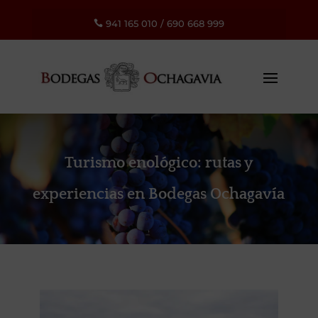
941 165 010
/
690 668 999

Turismo enológico: rutas y
experiencias en Bodegas Ochagavía